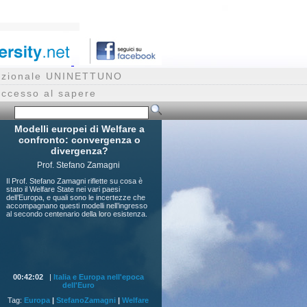
rnazionale UNINETTUNO
accesso al sapere
Modelli europei di Welfare a
confronto: convergenza o
divergenza?
Prof. Stefano Zamagni
Il Prof. Stefano Zamagni riflette su cosa è
stato il Welfare State nei vari paesi
dell’Europa, e quali sono le incertezze che
accompagnano questi modelli nell’ingresso
al secondo centenario della loro esistenza.
00:42:02
|
Italia e Europa nell'epoca
dell'Euro
Tag:
Europa
|
StefanoZamagni
|
Welfare