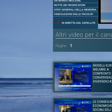
UN MONDO MIGLIORE
NOTTE DEI RICERCATORI
STATI GENERALI DELLA MEMORIA
VIDEOLEZIONI DALLE FACOLTA'
IN DIRETTA DAL SATELLITE
Altri video per il ca
Pagine:
1
MODELLI EUR
WELFARE A
CONFRONTO:
CONVERGEN
DIVERGENZA
Autore:
Prof. Stefano Zamagni
Canale:
Italia e Europa nell'epoca dell'Euro
LE CONSEGU
Il Prof. Stefano Zamagni riflette su cosa è stato
ECONOMICHE
vari paesi dell’Europa, e quali sono l
accompagnano questi modelli nell’ingresso al
SOCIALI DELL