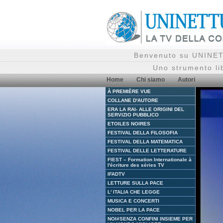
Benvenuto su UNINETT
Uno strumento li
Home
Chi siamo
Autori
À PREMIÈRE VUE
COLLANE D'AUTORE
ERA LA RAI- ALLE ORIGINI DEL
SERVIZIO PUBBLICO
ETOILES NOIRES
FESTIVAL DELLA FILOSOFIA
FESTIVAL DELLA MATEMATICA
FESTIVAL DELLE LETTERATURE
FIEST – Formation Internationale à
l'écriture des séries TV
IFADTV
LETTURE SULLA PACE
L' ITALIA CHE LEGGE
MUSICA E CONCERTI
NOBEL PER LA PACE
NOI#SENZA CONFINI INSIEME PER