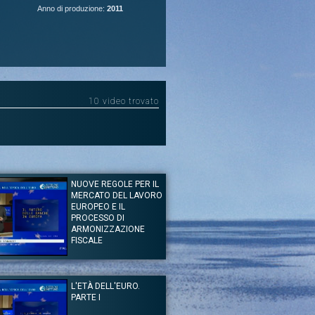
Anno di produzione:
2011
10 video trovato
NUOVE REGOLE PER IL
MERCATO DEL LAVORO
EUROPEO E IL
PROCESSO DI
ARMONIZZAZIONE
FISCALE
of. Francesco Giavazzi
talia e Europa nell'epoca dell'Euro
L'ETÀ DELL'EURO.
 della lezione del Prof. Francesco Giavazzi è il futuro
PARTE I
he delle istituzioni finanziarie in Europa.
pa
|
Francesco Giavazzi
|
banca europea