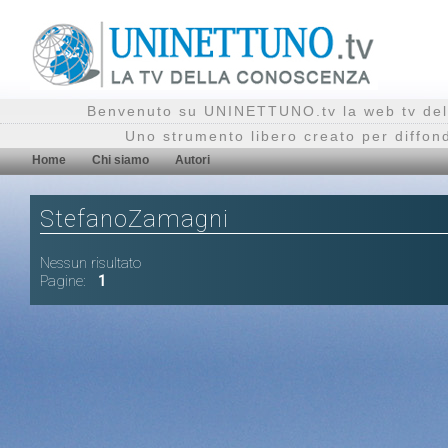
Benvenuto su UNINETTUNO.tv la web tv del
Uno strumento libero creato per diffon
Home
Chi siamo
Autori
StefanoZamagni
Nessun risultato
Pagine:
1