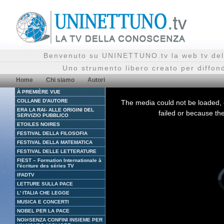
Benvenuto su UNINETTUNO.tv la web tv del
Uno strumento libero creato per diffon
Home
Chi siamo
Autori
À PREMIÈRE VUE
This
is
COLLANE D'AUTORE
The media could not be loaded, 
a
ERA LA RAI- ALLE ORIGINI DEL
modal
failed or because the
window.
SERVIZIO PUBBLICO
ETOILES NOIRES
FESTIVAL DELLA FILOSOFIA
FESTIVAL DELLA MATEMATICA
FESTIVAL DELLE LETTERATURE
FIEST – Formation Internationale à
l'écriture des séries TV
V
IFADTV
P
i
LETTURE SULLA PACE
l
L' ITALIA CHE LEGGE
MUSICA E CONCERTI
NOBEL PER LA PACE
NOI#SENZA CONFINI INSIEME PER