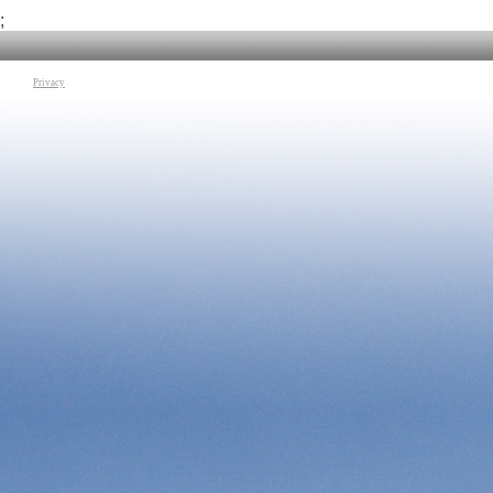
Tag:
Musica
|
jazz
;
Privacy