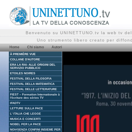
Benvenuto su UNINETTUNO.tv la web tv del
Uno strumento libero creato per diffon
Home
Chi siamo
Autori
À PREMIÈRE VUE
COLLANE D'AUTORE
ERA LA RAI- ALLE ORIGINI DEL
SERVIZIO PUBBLICO
ETOILES NOIRES
FESTIVAL DELLA FILOSOFIA
FESTIVAL DELLA MATEMATICA
FESTIVAL DELLE LETTERATURE
FIEST – Formation Internationale à
l'écriture des séries TV
IFADTV
LETTURE SULLA PACE
L' ITALIA CHE LEGGE
MUSICA E CONCERTI
NOBEL PER LA PACE
NOI#SENZA CONFINI INSIEME PER