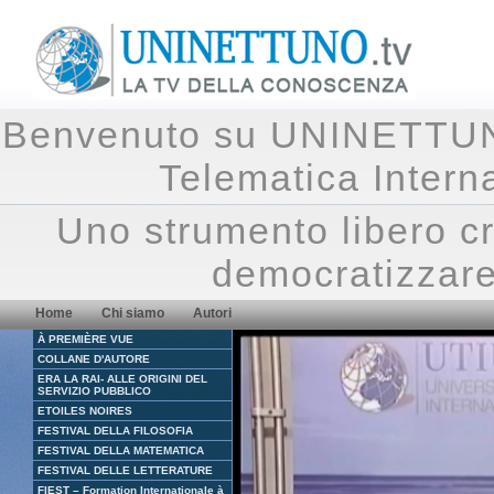
Benvenuto su UNINETTUNO.
Telematica Inte
Uno strumento libero cr
democratizzare
Home
Chi siamo
Autori
À PREMIÈRE VUE
COLLANE D'AUTORE
ERA LA RAI- ALLE ORIGINI DEL
SERVIZIO PUBBLICO
ETOILES NOIRES
FESTIVAL DELLA FILOSOFIA
FESTIVAL DELLA MATEMATICA
FESTIVAL DELLE LETTERATURE
FIEST – Formation Internationale à