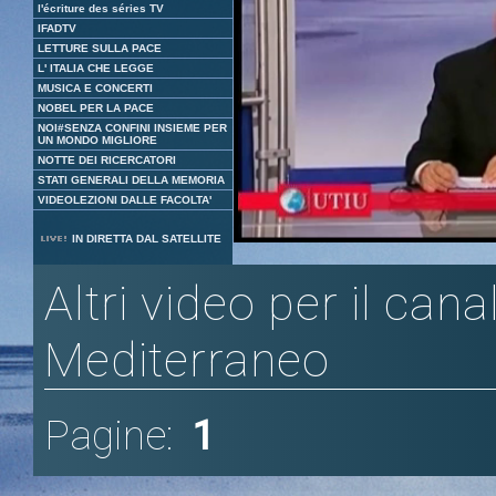
l'écriture des séries TV
IFADTV
LETTURE SULLA PACE
L' ITALIA CHE LEGGE
MUSICA E CONCERTI
NOBEL PER LA PACE
NOI#SENZA CONFINI INSIEME PER
UN MONDO MIGLIORE
NOTTE DEI RICERCATORI
STATI GENERALI DELLA MEMORIA
VIDEOLEZIONI DALLE FACOLTA'
Loaded
:
Unmute
IN DIRETTA DAL SATELLITE
3.94%
Altri video per il cana
Mediterraneo
Pagine:
1