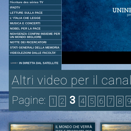
l'écriture des séries TV
IFADTV
LETTURE SULLA PACE
L' ITALIA CHE LEGGE
MUSICA E CONCERTI
NOBEL PER LA PACE
NOI#SENZA CONFINI INSIEME PER
UN MONDO MIGLIORE
NOTTE DEI RICERCATORI
STATI GENERALI DELLA MEMORIA
VIDEOLEZIONI DALLE FACOLTA'
Loaded
:
Unmute
IN DIRETTA DAL SATELLITE
2.24%
Altri video per il cana
Pagine:
3
1
2
4
5
6
7
8
IL MONDO CHE VERRÀ.