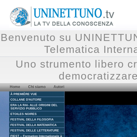
Benvenuto su UNINETTUNO.
Telematica Inte
Uno strumento libero cr
democratizzare
Home
Chi siamo
Autori
À PREMIÈRE VUE
COLLANE D'AUTORE
ERA LA RAI- ALLE ORIGINI DEL
SERVIZIO PUBBLICO
ETOILES NOIRES
FESTIVAL DELLA FILOSOFIA
FESTIVAL DELLA MATEMATICA
FESTIVAL DELLE LETTERATURE
FIEST – Formation Internationale à