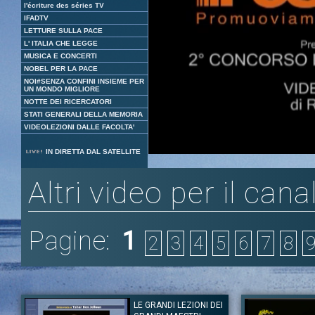
l'écriture des séries TV
IFADTV
LETTURE SULLA PACE
L' ITALIA CHE LEGGE
MUSICA E CONCERTI
NOBEL PER LA PACE
NOI#SENZA CONFINI INSIEME PER
UN MONDO MIGLIORE
NOTTE DEI RICERCATORI
STATI GENERALI DELLA MEMORIA
VIDEOLEZIONI DALLE FACOLTA'
Loaded
:
Unmute
IN DIRETTA DAL SATELLITE
3.95%
Altri video per il cana
Pagine:
1
2
3
4
5
6
7
8
LE GRANDI LEZIONI DEI