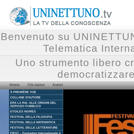
Benvenuto su UNINETTUNO.
Telematica Inte
Uno strumento libero cr
democratizzare
Home
Chi siamo
Autori
À PREMIÈRE VUE
COLLANE D'AUTORE
ERA LA RAI- ALLE ORIGINI DEL
SERVIZIO PUBBLICO
ETOILES NOIRES
FESTIVAL DELLA FILOSOFIA
FESTIVAL DELLA MATEMATICA
FESTIVAL DELLE LETTERATURE
FIEST – Formation Internationale à