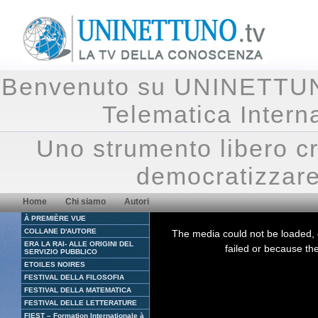
Benvenuto su UNINETTUNO.
Telematica Inte
Uno strumento libero cr
democratizzare
Home
Chi siamo
Autori
À PREMIÈRE VUE
This
is
COLLANE D'AUTORE
The media could not be loaded, 
a
ERA LA RAI- ALLE ORIGINI DEL
modal
failed or because the
window.
SERVIZIO PUBBLICO
ETOILES NOIRES
FESTIVAL DELLA FILOSOFIA
FESTIVAL DELLA MATEMATICA
FESTIVAL DELLE LETTERATURE
FIEST – Formation Internationale à