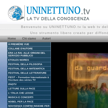
Benvenuto su UNINETTUNO.tv la web tv del
Uno strumento libero creato per diffon
Home
Chi siamo
Autori
À PREMIÈRE VUE
COLLANE D'AUTORE
ERA LA RAI- ALLE ORIGINI DEL
SERVIZIO PUBBLICO
ETOILES NOIRES
FESTIVAL DELLA FILOSOFIA
FESTIVAL DELLA MATEMATICA
FESTIVAL DELLE LETTERATURE
FIEST – Formation Internationale à
l'écriture des séries TV
IFADTV
LETTURE SULLA PACE
L' ITALIA CHE LEGGE
MUSICA E CONCERTI
NOBEL PER LA PACE
NOI#SENZA CONFINI INSIEME PER