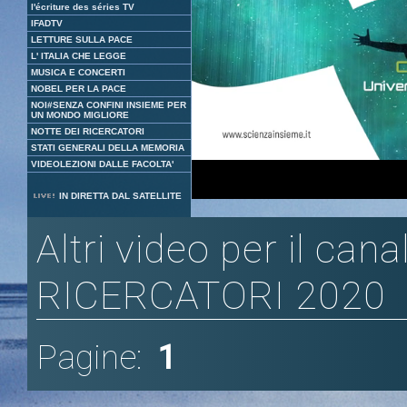
l'écriture des séries TV
IFADTV
LETTURE SULLA PACE
L' ITALIA CHE LEGGE
MUSICA E CONCERTI
NOBEL PER LA PACE
NOI#SENZA CONFINI INSIEME PER
UN MONDO MIGLIORE
NOTTE DEI RICERCATORI
STATI GENERALI DELLA MEMORIA
VIDEOLEZIONI DALLE FACOLTA'
Loaded
:
Unmute
IN DIRETTA DAL SATELLITE
16.49%
Altri video per il ca
RICERCATORI 2020
Pagine:
1