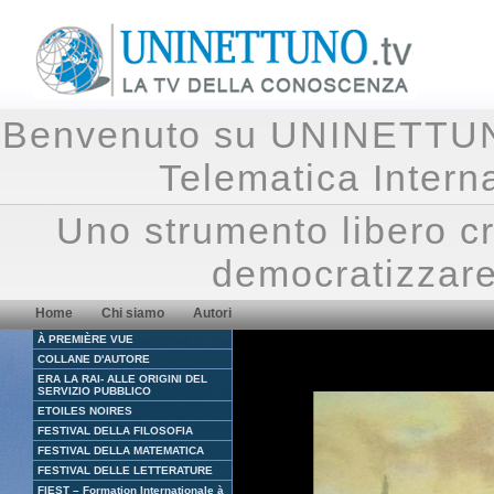
Benvenuto su UNINETTUNO.
Telematica Inte
Uno strumento libero cr
democratizzare
Home
Chi siamo
Autori
À PREMIÈRE VUE
COLLANE D'AUTORE
ERA LA RAI- ALLE ORIGINI DEL
SERVIZIO PUBBLICO
ETOILES NOIRES
FESTIVAL DELLA FILOSOFIA
FESTIVAL DELLA MATEMATICA
FESTIVAL DELLE LETTERATURE
FIEST – Formation Internationale à