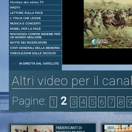
l'écriture des séries TV
IFADTV
LETTURE SULLA PACE
L' ITALIA CHE LEGGE
MUSICA E CONCERTI
NOBEL PER LA PACE
NOI#SENZA CONFINI INSIEME PER
UN MONDO MIGLIORE
NOTTE DEI RICERCATORI
STATI GENERALI DELLA MEMORIA
VIDEOLEZIONI DALLE FACOLTA'
Loaded
:
Unmute
IN DIRETTA DAL SATELLITE
1.76%
Altri video per il cana
Pagine:
2
1
3
4
5
6
7
8
FABBRICANTI DI