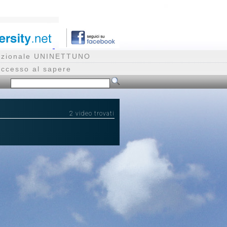
rnazionale UNINETTUNO
accesso al sapere
2 video trovati