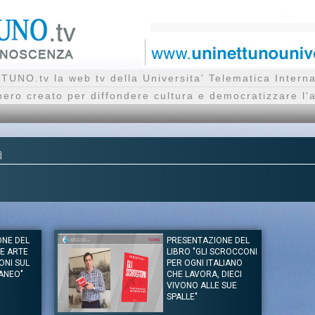
UNO.tv la web tv della Universita' Telematica Inte
bero creato per diffondere cultura e democratizzare l'
a
ONE DEL
PRESENTAZIONE DEL
HE ARTE
LIBRO "GLI SCROCCONI
IONI SUL
PER OGNI ITALIANO
ANEO"
CHE LAVORA, DIECI
VIVONO ALLE SUE
SPALLE"