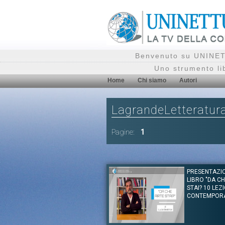
Benvenuto su UNINETT
Uno strumento li
Home
Chi siamo
Autori
LagrandeLetteratur
Pagine:
1
PRESENTAZI
LIBRO "DA C
STAI? 10 LEZ
CONTEMPOR