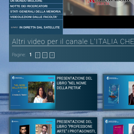
UN MONDO MIGLIORE
NOTTE DEI RICERCATORI
STATI GENERALI DELLA MEMORIA
VIDEOLEZIONI DALLE FACOLTA'
Loaded
:
Unmute
IN DIRETTA DAL SATELLITE
11.90%
Altri video per il canale L'ITALIA C
Pagine:
1
2
3
4
PRESENTAZIONE DEL
LIBRO "NEL NOME
DELLA PIETRA"
Autore:
Cristina S. Fantini
Autore:
Nicola Bruni
Canale:
L'ITALIA CHE LEGGE
Canale:
L'ITALIA 
PRESENTAZIONE DEL
Cristina S.Fantini ci offre una breve presentazione del suo ultimo
Pubblicitario, autor
LIBRO "PROFESSIONE
libro “Nel nome della Pietra” edizioni PIEMME. Il libro celebra la
pronipote di Alessa
grandezza del Duomo di Milano attraverso la storia di due gemelli
di me" la canzone 
ARTE" I PROTAGONISTI,