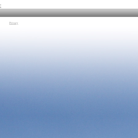
del 1945 data in cui l’Italia venne liberata dall'occupazione
che convergono in u
nazista e dal regime fascista. “Fiume Lento” un viaggio sulle
;
Tag:
Paola Barbato
sponde del fiume Po con i paessaggi sfondo della vita dell’autore.
Kupfer
|
Mondadori E
Infine “Come questa pietra” un viaggio di sole immagini attraverso
tutti i conflitti con i paesaggi, le persone e tutte le situazioni che la
sua mano la sua testa ed il suo cuore lo hanno portato a mettere
Privacy
su carta
Tag:
Pierdomenico Baccalario e Alessandro Sanna
|
Gruppo
Mondadori
|
Mondadori Electa
|
PIEMME
|
Sperling & Kupfer
|
Rizzoli