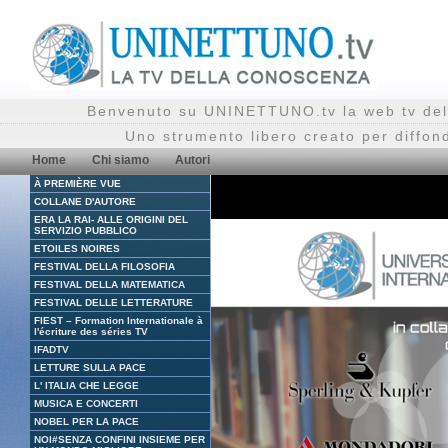
Benvenuto su UNINETTUNO.tv la web tv del
Uno strumento libero creato per diffon
Home
Chi siamo
Autori
À PREMIÈRE VUE
COLLANE D'AUTORE
ERA LA RAI- ALLE ORIGINI DEL
SERVIZIO PUBBLICO
ETOILES NOIRES
FESTIVAL DELLA FILOSOFIA
FESTIVAL DELLA MATEMATICA
FESTIVAL DELLE LETTERATURE
FIEST – Formation Internationale à
l'écriture des séries TV
IFADTV
LETTURE SULLA PACE
L' ITALIA CHE LEGGE
MUSICA E CONCERTI
NOBEL PER LA PACE
NOI#SENZA CONFINI INSIEME PER