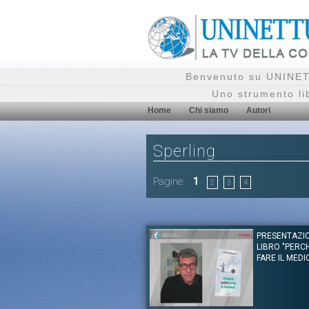
Benvenuto su UNINETT
Uno strumento li
Home
Chi siamo
Autori
Sperling
Pagine:
1
2
3
4
PRESENTAZI
LIBRO "PERC
FARE IL MEDI