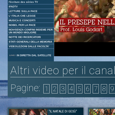
l'écriture des séries TV
IFADTV
LETTURE SULLA PACE
L' ITALIA CHE LEGGE
MUSICA E CONCERTI
NOBEL PER LA PACE
NOI#SENZA CONFINI INSIEME PER
UN MONDO MIGLIORE
NOTTE DEI RICERCATORI
STATI GENERALI DELLA MEMORIA
VIDEOLEZIONI DALLE FACOLTA'
Loaded
:
Unmute
IN DIRETTA DAL SATELLITE
6.14%
Altri video per il cana
Pagine:
1
2
3
4
5
6
7
8
9
"IL NATALE DI GESÙ"