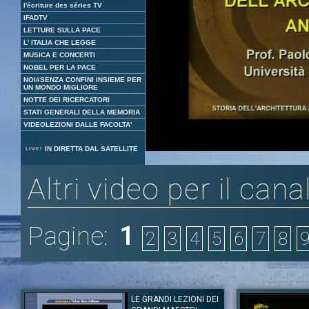
l'écriture des séries TV
IFADTV
LETTURE SULLA PACE
L' ITALIA CHE LEGGE
MUSICA E CONCERTI
NOBEL PER LA PACE
NOI#SENZA CONFINI INSIEME PER
UN MONDO MIGLIORE
NOTTE DEI RICERCATORI
STATI GENERALI DELLA MEMORIA
VIDEOLEZIONI DALLE FACOLTA'
Loaded
:
Unmute
IN DIRETTA DAL SATELLITE
1.74%
Altri video per il cana
Pagine:
1
2
3
4
5
6
7
8
LE GRANDI LEZIONI DEI