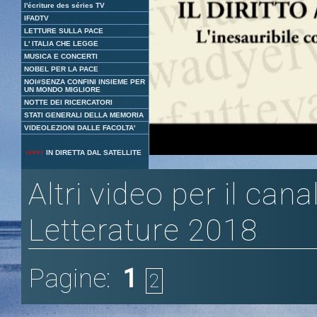
l'écriture des séries TV
IFADTV
LETTURE SULLA PACE
L' ITALIA CHE LEGGE
MUSICA E CONCERTI
NOBEL PER LA PACE
NOI#SENZA CONFINI INSIEME PER
UN MONDO MIGLIORE
NOTTE DEI RICERCATORI
STATI GENERALI DELLA MEMORIA
VIDEOLEZIONI DALLE FACOLTA'
Loaded
:
Unmute
IN DIRETTA DAL SATELLITE
5.27%
Altri video per il cana
Letterature 2018
Pagine:
1
2