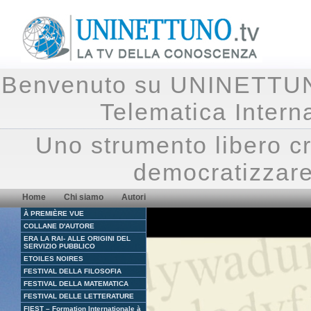
Benvenuto su UNINETTUNO.
Telematica Inte
Uno strumento libero cr
democratizzare
Home
Chi siamo
Autori
À PREMIÈRE VUE
COLLANE D'AUTORE
ERA LA RAI- ALLE ORIGINI DEL
SERVIZIO PUBBLICO
ETOILES NOIRES
FESTIVAL DELLA FILOSOFIA
FESTIVAL DELLA MATEMATICA
FESTIVAL DELLE LETTERATURE
FIEST – Formation Internationale à