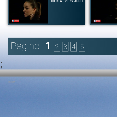
LIBERTA' - VERSI AUREI
quest'angolo", della poetessa afgana Nadia Anjuman.
Esilio.
Tag:
Poesia
|
Nadia Anjuman
|
Aline Morve
Tag:
Poesia
|
Mavou
Autore:
Gerard De Nerval
Autore:
Paul Eluard
Canale:
Pensieri sulla Liberta'
Canale:
Pensieri su
Lettura del sonetto Versi aurei del poeta francese Gerard de
Lettura dell'attor
Nerval contenuto in Les Chimères (1854).
"Libertà".
Pagine:
1
Tag:
Poesia
|
Gerard De Nerval
|
Chimères
Tag:
Poesia
|
Paul E
2
3
4
5
;
Privacy