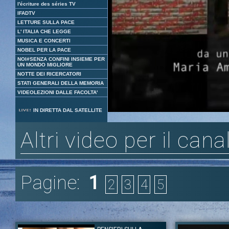
l'écriture des séries TV
IFADTV
LETTURE SULLA PACE
L' ITALIA CHE LEGGE
MUSICA E CONCERTI
NOBEL PER LA PACE
NOI#SENZA CONFINI INSIEME PER
UN MONDO MIGLIORE
NOTTE DEI RICERCATORI
STATI GENERALI DELLA MEMORIA
VIDEOLEZIONI DALLE FACOLTA'
Loaded
:
Unmute
IN DIRETTA DAL SATELLITE
4.45%
Altri video per il cana
Pagine:
1
2
3
4
5