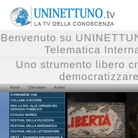
Benvenuto su UNINETTUNO.
Telematica Inte
Uno strumento libero cr
democratizzare
Home
Chi siamo
Autori
À PREMIÈRE VUE
COLLANE D'AUTORE
ERA LA RAI- ALLE ORIGINI DEL
SERVIZIO PUBBLICO
ETOILES NOIRES
FESTIVAL DELLA FILOSOFIA
FESTIVAL DELLA MATEMATICA
FESTIVAL DELLE LETTERATURE
FIEST – Formation Internationale à