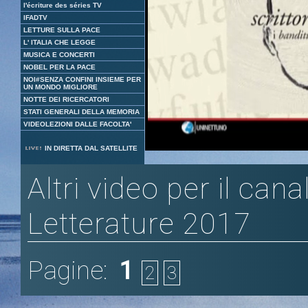
l'écriture des séries TV
IFADTV
LETTURE SULLA PACE
L' ITALIA CHE LEGGE
MUSICA E CONCERTI
NOBEL PER LA PACE
NOI#SENZA CONFINI INSIEME PER
UN MONDO MIGLIORE
NOTTE DEI RICERCATORI
STATI GENERALI DELLA MEMORIA
VIDEOLEZIONI DALLE FACOLTA'
Loaded
:
Unmute
IN DIRETTA DAL SATELLITE
7.79%
Altri video per il cana
Letterature 2017
Pagine:
1
2
3