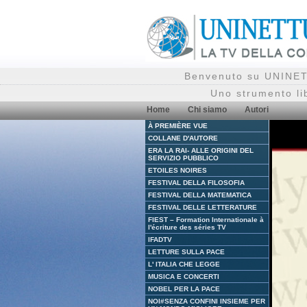
Benvenuto su UNINETT
Uno strumento li
Home
Chi siamo
Autori
À PREMIÈRE VUE
COLLANE D'AUTORE
ERA LA RAI- ALLE ORIGINI DEL
SERVIZIO PUBBLICO
ETOILES NOIRES
FESTIVAL DELLA FILOSOFIA
FESTIVAL DELLA MATEMATICA
FESTIVAL DELLE LETTERATURE
FIEST – Formation Internationale à
l'écriture des séries TV
IFADTV
LETTURE SULLA PACE
L' ITALIA CHE LEGGE
MUSICA E CONCERTI
NOBEL PER LA PACE
NOI#SENZA CONFINI INSIEME PER