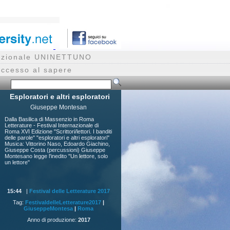
rnazionale UNINETTUNO
accesso al sapere
Esploratori e altri esploratori
Giuseppe Montesan
Dalla Basilica di Massenzio in Roma
Letterature - Festival Internazionale di
Roma XVI Edizione "Scrittori/lettori. I banditi
delle parole" "esploratori e altri esploratori"
Musica: Vittorino Naso, Edoardo Giachino,
Giuseppe Costa (percussioni) Giuseppe
Montesano legge l'inedito "Un lettore, solo
un lettore"
15:44
|
Festival delle Letterature 2017
Tag:
FestivaldelleLetterature2017
|
GiuseppeMontesa
|
Roma
Anno di produzione:
2017