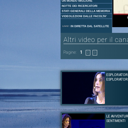
UN MONDO MIGLIORE
NOTTE DEI RICERCATORI
STATI GENERALI DELLA MEMORIA
VIDEOLEZIONI DALLE FACOLTA'
IN DIRETTA DAL SATELLITE
Altri video per il ca
Pagine:
1
2
3
ESPLORATORI
ESPLORATOR
Autore:
AMITAV GHOSH
Canale:
Festival delle Letterature 2017
LE AVVENTUR
Dalla Basilica di Massenzio in Roma Lett
SENTIMENTI
Internazionale di Roma XVI Edizione "Scrittori/let
parole" "Esploratori e altri esploratori" Maria I