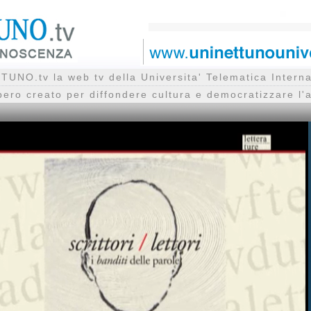
UNO.tv la web tv della Universita' Telematica Inte
bero creato per diffondere cultura e democratizzare l'