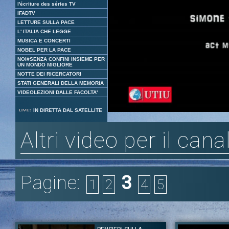
l'écriture des séries TV
IFADTV
LETTURE SULLA PACE
L' ITALIA CHE LEGGE
MUSICA E CONCERTI
NOBEL PER LA PACE
NOI#SENZA CONFINI INSIEME PER
UN MONDO MIGLIORE
NOTTE DEI RICERCATORI
STATI GENERALI DELLA MEMORIA
VIDEOLEZIONI DALLE FACOLTA'
Loaded
:
Unmute
IN DIRETTA DAL SATELLITE
51.76%
Altri video per il cana
Pagine:
3
1
2
4
5