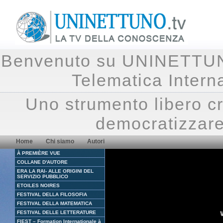
Benvenuto su UNINETTUNO.
Telematica Inte
Uno strumento libero cr
democratizzare
Home
Chi siamo
Autori
À PREMIÈRE VUE
COLLANE D'AUTORE
ERA LA RAI- ALLE ORIGINI DEL
SERVIZIO PUBBLICO
ETOILES NOIRES
FESTIVAL DELLA FILOSOFIA
FESTIVAL DELLA MATEMATICA
FESTIVAL DELLE LETTERATURE
FIEST – Formation Internationale à