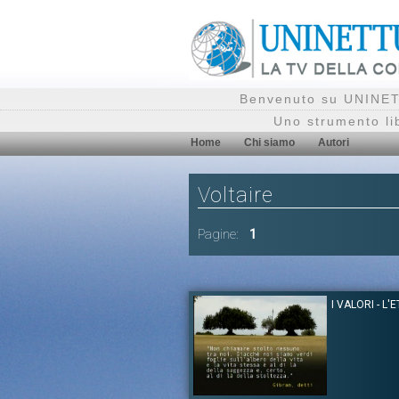
Benvenuto su UNINETT
Uno strumento li
Home
Chi siamo
Autori
Voltaire
Pagine:
1
I VALORI - L'