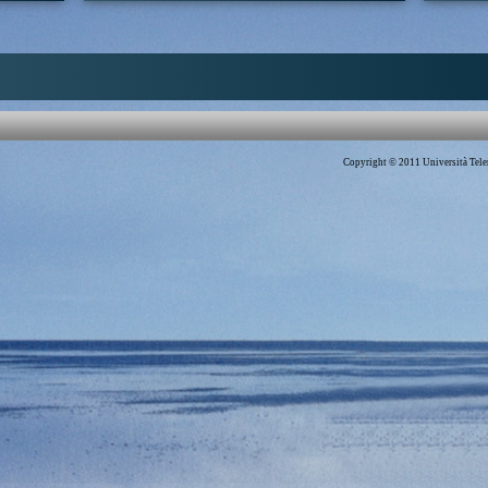
Autore:
Eligio Resta
Autore:
Canale:
Pensieri sulla Liberta'
Canale:
D
unario dei giorni di
In questa terza lezione Eligio Resta affronta una riflessione sul
"Ci sono 
 Tolleranza".
tema della libertà e destino. Partendo dalla lezione Kantiana del
sempre un
1784, data di un cambiamento nella semantica della libertà, si
guerra, ch
si
|
Jean-Jacques
analizza il tema della libertà attraverso il pensiero di diversi
la guerra 
filosofi e pensatori come Hegel, Marx, Benjamin Constant, Hanna
sembra di
Arendt, James Hillman,Voltaire, Jurgen Habermas, John Stuart
scritti, p
Mill, Jhon Locke, ma anche altri. Il Professor Eligio Resta conclude
malgrado 
la lezione facendo una riflessione sulle libertà contemporanee,
passaggi.
connesse allo sviluppo della tecnologia.
dell'Inqui
Copyright © 2011 Università Telem
fede, non 
Tag:
Filosofia
|
Eligio Resta
|
Locke
|
Marx
|
Voltaire
dei roghi
incominci
terra; e s
oserebbe p
Tag:
Disco