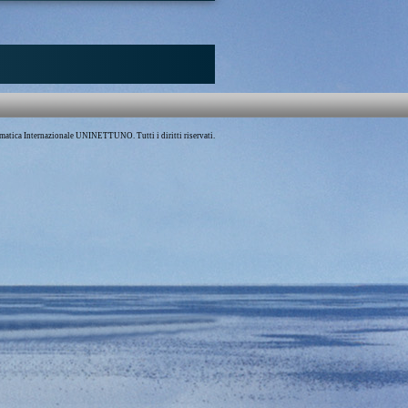
iscorsi sulla pace
meno cannibali di una volta nella cristianità; questo è
 motivo di consolazione nell'orribile flagello della
e non lascia mai respirare l'Europa vent'anni in pace. Se
stessa è diventata meno crudele, il governo di ogni Stato
venire ugualmente meno inumano e piú saggio. I buoni
ubblicati da qualche anno, sono penetrati in tutta l'Europa,
dei satelliti del fanatismo che controllavano tutti i
 La ragione e la pietà sono penetrate fino alle porte
sizione. Gli atti da antropofagi che si chiamavano atti di
atica Internazionale UNINETTUNO. Tutti i diritti riservati.
celebrano piú cosí spesso il Dio di misericordia alla luce
 e tra i fiotti di sangue sparsi dal boia. In Spagna si
a a pentirsi di aver scacciato i Mori che coltivavano la
e oggi si trattasse di revocare l'editto di Nantes, nessuno
roporre un'ingiustizia cosí funesta […]"
rsi sulla pace
|
Voltaire
|
Simone Coppo