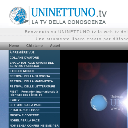
Benvenuto su UNINETTUNO.tv la web tv del
Uno strumento libero creato per diffon
Home
Chi siamo
Autori
À PREMIÈRE VUE
COLLANE D'AUTORE
ERA LA RAI- ALLE ORIGINI DEL
SERVIZIO PUBBLICO
ETOILES NOIRES
FESTIVAL DELLA FILOSOFIA
FESTIVAL DELLA MATEMATICA
FESTIVAL DELLE LETTERATURE
FIEST – Formation Internationale à
l'écriture des séries TV
IFADTV
LETTURE SULLA PACE
L' ITALIA CHE LEGGE
MUSICA E CONCERTI
NOBEL PER LA PACE
NOI#SENZA CONFINI INSIEME PER