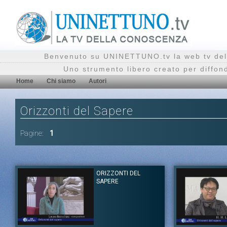
Benvenuto su UNINETTUNO.tv la web tv del
Uno strumento libero creato per diffon
Home
Chi siamo
Autori
Orizzonti del Sapere
Pagine:
1
ORIZZONTI DEL
SAPERE