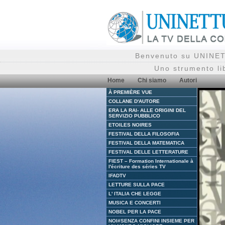
Benvenuto su UNINETT
Uno strumento li
Home
Chi siamo
Autori
À PREMIÈRE VUE
COLLANE D'AUTORE
ERA LA RAI- ALLE ORIGINI DEL
SERVIZIO PUBBLICO
ETOILES NOIRES
FESTIVAL DELLA FILOSOFIA
FESTIVAL DELLA MATEMATICA
FESTIVAL DELLE LETTERATURE
FIEST – Formation Internationale à
l'écriture des séries TV
IFADTV
LETTURE SULLA PACE
L' ITALIA CHE LEGGE
MUSICA E CONCERTI
NOBEL PER LA PACE
NOI#SENZA CONFINI INSIEME PER