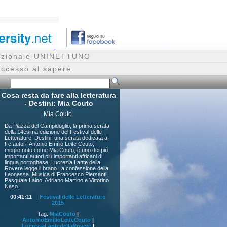
rnazionale UNINETTUNO
accesso al sapere
Cosa resta da fare alla letteratura
- Destini: Mia Couto
Mia Couto
Da Piazza del Campidoglio, la prima serata
della 14esima edizione del Festival delle
Letterature: Destini, una serata dedicata a
tre autori. António Emílio Leite Couto,
meglio noto come Mia Couto, è uno dei più
importanti autori più importanti africani di
lingua portoghese. Lucrezia Lante della
Rovere legge il brano La confessione della
Leonessa. Musica di Francesco Piersanti,
Pasquale Laino, Adriano Martino e Vittorino
Naso.
00:41:11
|
Festival delle Letterature
2015
Tag:
MiaCouto
|
AntonioEmilioLeiteCouto
|
LucreziaLantedellaRovere
|