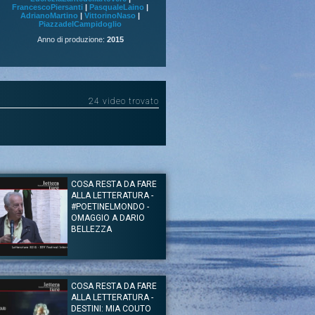
FrancescoPiersanti
|
PasqualeLaino
|
AdrianoMartino
|
VittorinoNaso
|
PiazzadelCampidoglio
Anno di produzione:
2015
24 video trovato
COSA RESTA DA FARE
ALLA LETTERATURA -
#POETINELMONDO -
OMAGGIO A DARIO
BELLEZZA
lvia Bre, N. Bultrini, B. Frabotta, R. Paris, E. Pecora, A.
A. Toni, V. Zeichen
estival delle Letterature 2015
COSA RESTA DA FARE
ALLA LETTERATURA -
a delle Letterature, #Poetinelmondo, omaggio a Dario
Il poeta romano, definito da Pier Paolo Pasolini come il
DESTINI: MIA COUTO