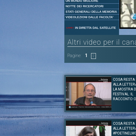
UN MONDO MIGLIORE
NOTTE DEI RICERCATORI
STATI GENERALI DELLA MEMORIA
VIDEOLEZIONI DALLE FACOLTA'
IN DIRETTA DAL SATELLITE
Altri video per il ca
Pagine:
1
2
COSA RESTA 
ALLA LETTER
LA MOSTRA 
FESTIVAL: IL
RACCONTO 
Autore:
Vittorio Giacopini, Antonio Pasquale,
Igiaba Scego
Canale:
Festival delle Letterature 2015
COSA RESTA 
ALLA LETTER
Dalla Casa delle Letterature, il primo incontr
Letterature 2015. L’inaugurazione della mo
#POETINELM