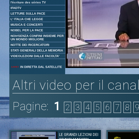
l'écriture des séries TV
IFADTV
LETTURE SULLA PACE
L' ITALIA CHE LEGGE
MUSICA E CONCERTI
NOBEL PER LA PACE
NOI#SENZA CONFINI INSIEME PER
UN MONDO MIGLIORE
NOTTE DEI RICERCATORI
STATI GENERALI DELLA MEMORIA
VIDEOLEZIONI DALLE FACOLTA'
Loaded
:
Unmute
IN DIRETTA DAL SATELLITE
4.06%
Altri video per il cana
Pagine:
1
2
3
4
5
6
7
8
LE GRANDI LEZIONI DEI