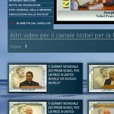
UN MONDO MIGLIORE
NOTTE DEI RICERCATORI
STATI GENERALI DELLA MEMORIA
VIDEOLEZIONI DALLE FACOLTA'
Loaded
:
Unmute
IN DIRETTA DAL SATELLITE
8.06%
Altri video per il canale Nobel per l
Pagine:
1
V SUMMIT MONDIALE
DEI PREMI NOBEL PER
LA PACE A UNITED
WORLD OR DIVIDED
WORLD?
Autore:
Carlos Filipe Ximenes Belo
Autore:
Betty Willi
Canale:
Nobel per la Pace 2004
Canale:
Nobel per 
V SUMMIT MONDIALE
In questo intervento il premio Nobel Carlos Filipe Ximenes Belo
Intervento di Betty 
DEI PREMI NOBEL PER
mette in evidenza l’importanza di educare alla pace e al rispetto
Tag:
L'Uomo e la P
dei diritti umani le generazioni di tutto il mondo. E’ fondamentale
LA PACE A UNITED