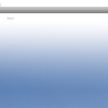
esserci via di sca
sostiene l’impor
;
globalizzato educa
condurre ogni uomo a
Tag:
L'Uomo e la P
Privacy