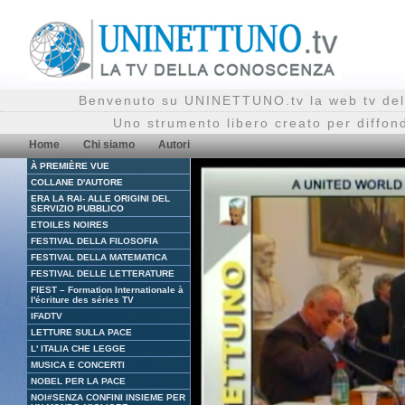
Benvenuto su UNINETTUNO.tv la web tv del
Uno strumento libero creato per diffon
Home
Chi siamo
Autori
À PREMIÈRE VUE
COLLANE D'AUTORE
ERA LA RAI- ALLE ORIGINI DEL
SERVIZIO PUBBLICO
ETOILES NOIRES
FESTIVAL DELLA FILOSOFIA
FESTIVAL DELLA MATEMATICA
FESTIVAL DELLE LETTERATURE
FIEST – Formation Internationale à
l'écriture des séries TV
IFADTV
LETTURE SULLA PACE
L' ITALIA CHE LEGGE
MUSICA E CONCERTI
NOBEL PER LA PACE
NOI#SENZA CONFINI INSIEME PER