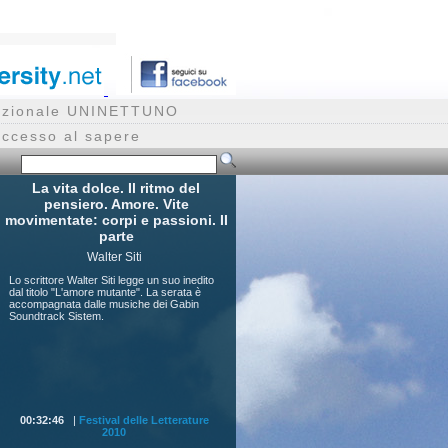
rnazionale UNINETTUNO
accesso al sapere
La vita dolce. Il ritmo del
pensiero. Amore. Vite
movimentate: corpi e passioni. II
parte
Walter Siti
Lo scrittore Walter Siti legge un suo inedito
dal titolo "L'amore mutante". La serata è
accompagnata dalle musiche dei Gabin
Soundtrack Sistem.
00:32:46
|
Festival delle Letterature
2010