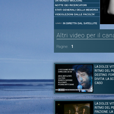
UN MONDO MIGLIORE
NOTTE DEI RICERCATORI
STATI GENERALI DELLA MEMORIA
VIDEOLEZIONI DALLE FACOLTA'
IN DIRETTA DAL SATELLITE
Altri video per il ca
Pagine:
1
LA DOLCE VIT
RITMO DEL P
DESTINO. FO
DIVITA: LA SC
CASO
Autore:
Massimo Cacciari - Jamaica Kincaid - V
Canale:
Festival delle Letterature 2010
LA DOLCE VITA
Massimo Cacciari legge una selezione di testi
RITMO DEL P
sul tema del destino. "La voce di ananke ne
Ecuba, e un brano tratto dall'Alcesti. Alessandr
FINZIONE. LA