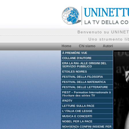
Benvenuto su UNINETT
Uno strumento li
Home
Chi siamo
Autori
À PREMIÈRE VUE
COLLANE D'AUTORE
ERA LA RAI- ALLE ORIGINI DEL
SERVIZIO PUBBLICO
ETOILES NOIRES
FESTIVAL DELLA FILOSOFIA
FESTIVAL DELLA MATEMATICA
FESTIVAL DELLE LETTERATURE
FIEST – Formation Internationale à
l'écriture des séries TV
IFADTV
LETTURE SULLA PACE
L' ITALIA CHE LEGGE
MUSICA E CONCERTI
NOBEL PER LA PACE
NOI#SENZA CONFINI INSIEME PER