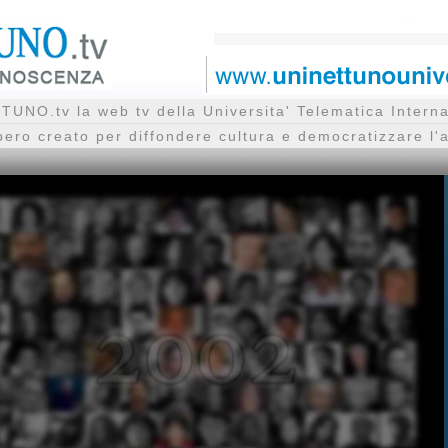
UNO.tv la web tv della Universita' Telematica Inte
bero creato per diffondere cultura e democratizzare l'