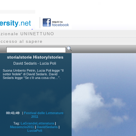
rnazionale UNINETTUNO
accesso al sapere
storia/storie History/stories
David Sedaris - Lucia Poli
Suona Umberto Petrin, Lucia Poli legge “Il
setter fedele” di David Sedaris. David
Sedaris legge “Se c’è una cosa che…”.
00:41:49
|
Festival delle Letterature
2011
Tag:
LaGrandeLetteratura
|
Massenzio2011
|
DavidSedaris
|
LuciaPoli