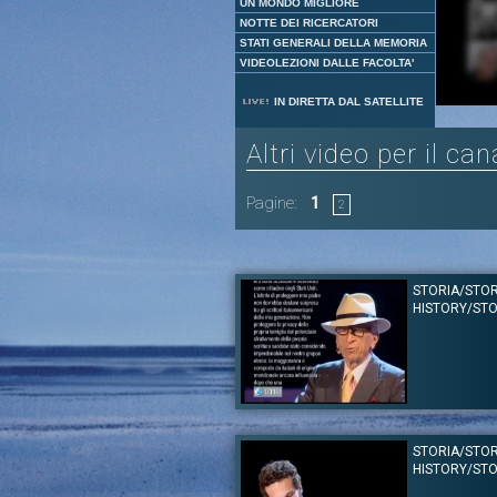
UN MONDO MIGLIORE
NOTTE DEI RICERCATORI
STATI GENERALI DELLA MEMORIA
VIDEOLEZIONI DALLE FACOLTA'
IN DIRETTA DAL SATELLITE
Altri video per il ca
Pagine:
1
2
STORIA/STOR
HISTORY/STO
Autore:
Gay Telese
Canale:
Festival delle Letterature 2011
STORIA/STOR
Introduce la serata il musicista Max Ion
HISTORY/STO
italoamericano Gay Talese legge un suo inedito
for Rome".