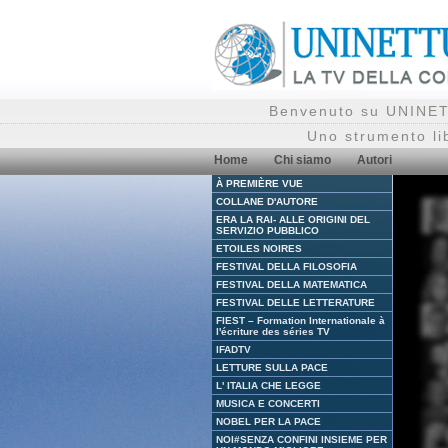
Benvenuto su UNINETT
Uno strumento li
Home
Chi siamo
Autori
À PREMIÈRE VUE
COLLANE D'AUTORE
ERA LA RAI- ALLE ORIGINI DEL
SERVIZIO PUBBLICO
ETOILES NOIRES
FESTIVAL DELLA FILOSOFIA
FESTIVAL DELLA MATEMATICA
FESTIVAL DELLE LETTERATURE
FIEST – Formation Internationale à
l'écriture des séries TV
IFADTV
LETTURE SULLA PACE
L' ITALIA CHE LEGGE
MUSICA E CONCERTI
NOBEL PER LA PACE
NOI#SENZA CONFINI INSIEME PER