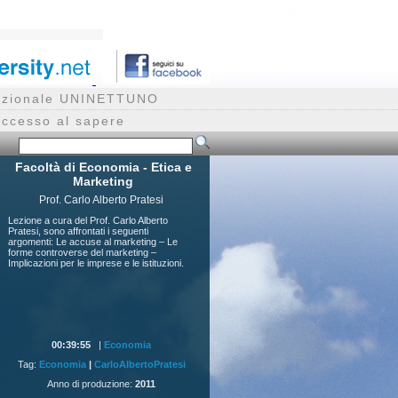
rnazionale UNINETTUNO
accesso al sapere
Facoltà di Economia - Etica e
Marketing
Prof. Carlo Alberto Pratesi
Lezione a cura del Prof. Carlo Alberto
Pratesi, sono affrontati i seguenti
argomenti: Le accuse al marketing – Le
forme controverse del marketing –
Implicazioni per le imprese e le istituzioni.
00:39:55
|
Economia
Tag:
Economia
|
CarloAlbertoPratesi
Anno di produzione:
2011