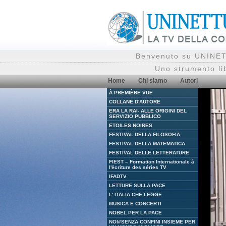
Benvenuto su UNINETT
Uno strumento li
Home
Chi siamo
Autori
À PREMIÈRE VUE
COLLANE D'AUTORE
ERA LA RAI- ALLE ORIGINI DEL
SERVIZIO PUBBLICO
ETOILES NOIRES
FESTIVAL DELLA FILOSOFIA
FESTIVAL DELLA MATEMATICA
FESTIVAL DELLE LETTERATURE
FIEST – Formation Internationale à
l'écriture des séries TV
IFADTV
LETTURE SULLA PACE
L' ITALIA CHE LEGGE
MUSICA E CONCERTI
NOBEL PER LA PACE
NOI#SENZA CONFINI INSIEME PER