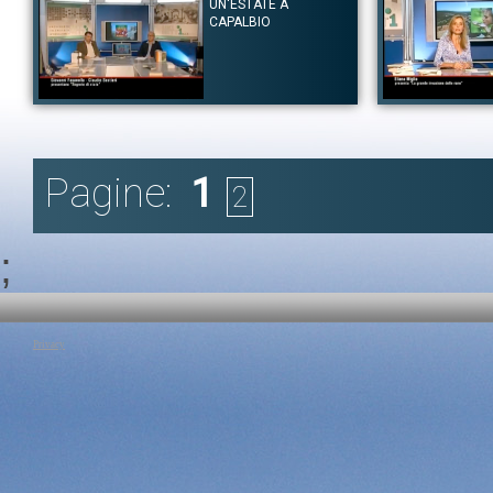
UN'ESTATE A
da 27 anni. È da questa esperienza che nasce il libro "Chi è
comprensione del fa
Stato?". È un viaggio dentro lo stato, la sua lunga esperienza lo ha
al lettore" Rossove
CAPALBIO
portato a lavorare con diverse tendenze politiche. Presenta questi
salva le sorti di 
"personaggi" dedicando loro singolo capitoli.
Benedetta Cibrario 
scrittura. Segue la
Tag:
Narrativa
|
Capalbio
|
Luigi Tivelli
Elisabetta Pellini.
Tag:
Narrativa
|
Cap
Autore:
Giovanni Fasanella - Claudio Sestieri
Autore:
Eliana Migl
Canale:
Uno Scrittore un'Estate
Canale:
Uno Scritto
Giovanni Fasanella Claudio Sestieri parlano del libro "Segreto di
Eliana Miglio parla
Stato. Verità e riconciliazione sugli anni di piombo" riedizione del
Racconta com'è nato 
Pagine:
1
vecchio libro "Dalla Verità dal Gladio al caso Moro" uscito nel
del suo primo libro
2
2000. Nella 1° edizione, il personaggio chiave, Pellegrino
raggruppare divers
(investigatore politico parlamentare) narra le indagini della
nei suoi momenti bell
Commissione Stragi. In questa 2° Edizione Giovanni Pellegrino
Pellini" di alcuni est
indaga più a lungo e più in profondità sulle stragi. Parlano dunque
Tag:
Narrativa
|
Cap
;
dei Segreti di Stato relativi ad Aldo Moro decaduti e resi pubblici
con l'ultimo governo Prodi.
Tag:
Narrativa
|
Capalbio
|
Giovanni Fasanella
|
Claudio Sestieri
|
Aldo Moro
|
governo Prodi
Privacy