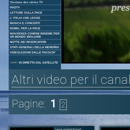
l'écriture des séries TV
IFADTV
LETTURE SULLA PACE
L' ITALIA CHE LEGGE
MUSICA E CONCERTI
NOBEL PER LA PACE
NOI#SENZA CONFINI INSIEME PER
UN MONDO MIGLIORE
NOTTE DEI RICERCATORI
STATI GENERALI DELLA MEMORIA
VIDEOLEZIONI DALLE FACOLTA'
Loaded
:
Unmute
IN DIRETTA DAL SATELLITE
3.66%
Altri video per il can
Pagine:
1
2