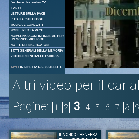
l'écriture des séries TV
IFADTV
LETTURE SULLA PACE
L' ITALIA CHE LEGGE
MUSICA E CONCERTI
NOBEL PER LA PACE
NOI#SENZA CONFINI INSIEME PER
UN MONDO MIGLIORE
NOTTE DEI RICERCATORI
STATI GENERALI DELLA MEMORIA
VIDEOLEZIONI DALLE FACOLTA'
Loaded
:
Unmute
IN DIRETTA DAL SATELLITE
8.73%
Altri video per il cana
Pagine:
3
1
2
4
5
6
7
8
IL MONDO CHE VERRÀ.