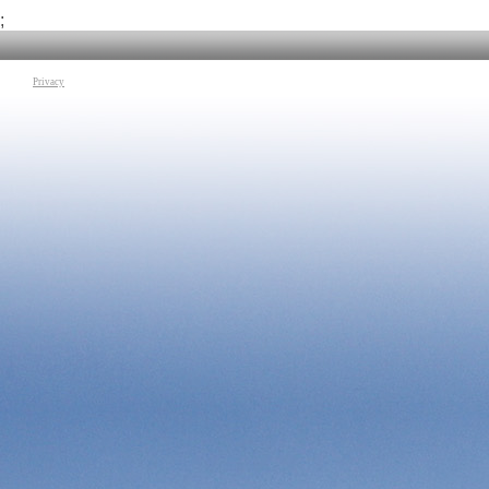
dati, nell'analisi dei fenomeni territoriali, nella produzione di
Tag:
Davide Mezzi
cartografia tematica. Lo studente sarà quindi introdotto
;
gradualmente all'interno del complesso mondo dell’informazione
geografica, con l'obiettivo di fargli acquisire il flusso di lavoro
necessario a gestire un progetto di ricerca in tutte le sue fasi.
Tag:
Riccardo Montalbano
|
Beni Culturali
Privacy