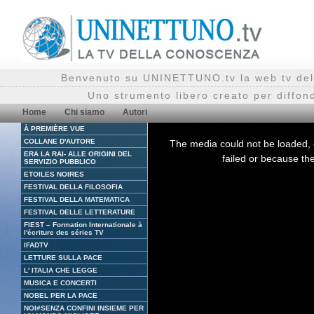
Benvenuto su UNINETTUNO.tv la web tv del
Uno strumento libero creato per diffon
Home
Chi siamo
Autori
À PREMIÈRE VUE
This
is
COLLANE D'AUTORE
The media could not be loaded, 
a
ERA LA RAI- ALLE ORIGINI DEL
modal
failed or because the
window.
SERVIZIO PUBBLICO
ETOILES NOIRES
FESTIVAL DELLA FILOSOFIA
FESTIVAL DELLA MATEMATICA
FESTIVAL DELLE LETTERATURE
FIEST – Formation Internationale à
l'écriture des séries TV
IFADTV
LETTURE SULLA PACE
L' ITALIA CHE LEGGE
MUSICA E CONCERTI
NOBEL PER LA PACE
NOI#SENZA CONFINI INSIEME PER