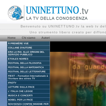
Benvenuto su UNINETTUNO.tv la web tv del
Uno strumento libero creato per diffon
Home
Chi siamo
Autori
À PREMIÈRE VUE
COLLANE D'AUTORE
ERA LA RAI- ALLE ORIGINI DEL
SERVIZIO PUBBLICO
ETOILES NOIRES
FESTIVAL DELLA FILOSOFIA
FESTIVAL DELLA MATEMATICA
FESTIVAL DELLE LETTERATURE
FIEST – Formation Internationale à
l'écriture des séries TV
IFADTV
LETTURE SULLA PACE
L' ITALIA CHE LEGGE
MUSICA E CONCERTI
NOBEL PER LA PACE
NOI#SENZA CONFINI INSIEME PER