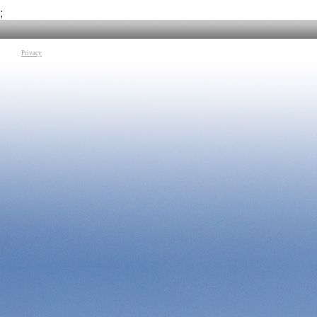
Tag:
Psicologia
|
Chiara Volpato
;
Privacy