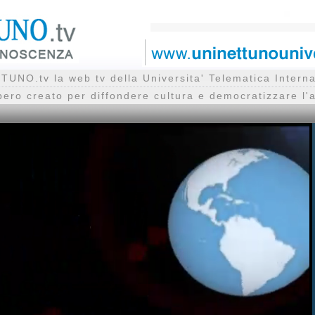
UNO.tv la web tv della Universita' Telematica Inte
bero creato per diffondere cultura e democratizzare l'