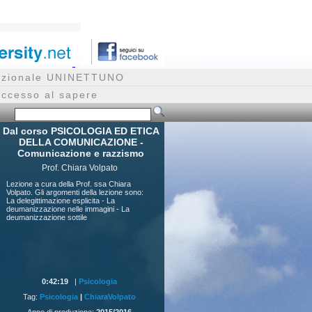
rnazionale UNINETTUNO
accesso al sapere
Dal corso PSICOLOGIA ED ETICA
DELLA COMUNICAZIONE -
Comunicazione e razzismo
Prof. Chiara Volpato
Lezione a cura della Prof. ssa Chiara
Volpato. Gli argomenti della lezione sono:
La delegittimazione esplicita - La
deumanizzazione nelle immagini - La
deumanizzazione sottile
0:42:19
|
Psicologia
Tag:
Psicologia
|
ChiaraVolpato