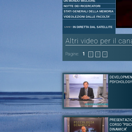
UN MONDO MIGLIORE
NOTTE DEI RICERCATORI
STATI GENERALI DELLA MEMORIA
VIDEOLEZIONI DALLE FACOLTA'
IN DIRETTA DAL SATELLITE
Altri video per il ca
Pagine:
1
2
3
4
DEVELOPMEN
PSYCHOLOGY
Autore:
Prof. William Fabricius - Ariziona State
Canale:
Psicologia
PRESENTAZI
Finds the complete course with other les
CORSO "PSIC
material on the UNINETTUNO Openup
http://www.uninettunouniversity.net/en/MOOC
DINAMICA"