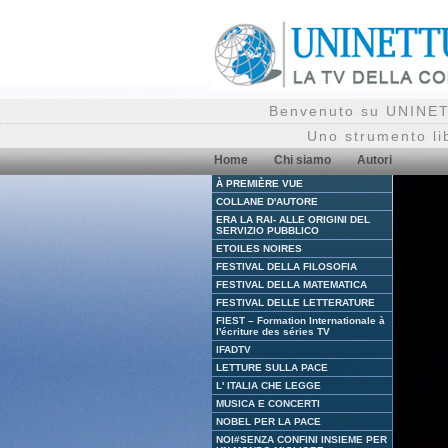
Benvenuto su UNINETT
Uno strumento li
Home
Chi siamo
Autori
À PREMIÈRE VUE
COLLANE D'AUTORE
ERA LA RAI- ALLE ORIGINI DEL
SERVIZIO PUBBLICO
ETOILES NOIRES
FESTIVAL DELLA FILOSOFIA
FESTIVAL DELLA MATEMATICA
FESTIVAL DELLE LETTERATURE
FIEST – Formation Internationale à
l'écriture des séries TV
IFADTV
LETTURE SULLA PACE
L' ITALIA CHE LEGGE
MUSICA E CONCERTI
NOBEL PER LA PACE
NOI#SENZA CONFINI INSIEME PER