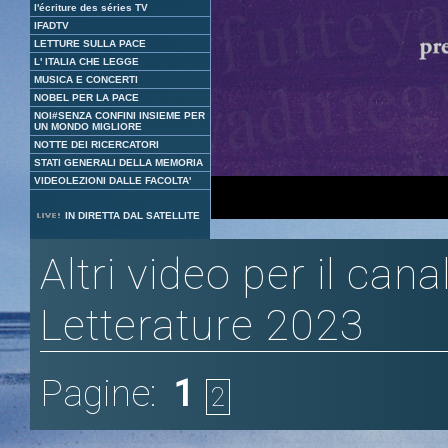
l'écriture des séries TV
IFADTV
LETTURE SULLA PACE
L' ITALIA CHE LEGGE
MUSICA E CONCERTI
NOBEL PER LA PACE
NOI#SENZA CONFINI INSIEME PER
UN MONDO MIGLIORE
NOTTE DEI RICERCATORI
STATI GENERALI DELLA MEMORIA
VIDEOLEZIONI DALLE FACOLTA'
Loaded
:
Unmute
IN DIRETTA DAL SATELLITE
3.36%
Altri video per il cana
Letterature 2023
Pagine:
1
2