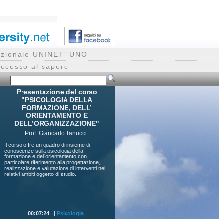
rnazionale UNINETTUNO
accesso al sapere
Presentazione del corso
"PSICOLOGIA DELLA
FORMAZIONE, DELL’
ORIENTAMENTO E
DELL’ORGANIZZAZIONE"
Prof. Giancarlo Tanucci
Il corso offre un quadro di insieme di
conoscenze sulla psicologia della
formazione e dell’orientamento con
particolare riferimento alla progettazione,
realizzazione e valutazione di interventi nei
relativi ambiti oggetto di studio.
00:07:24
|
Psicologia