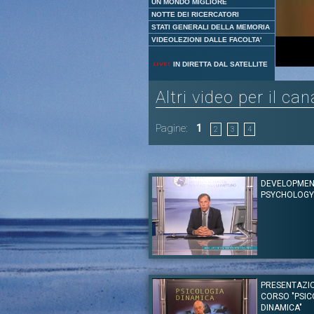
UN MONDO MIGLIORE
NOTTE DEI RICERCATORI
STATI GENERALI DELLA MEMORIA
VIDEOLEZIONI DALLE FACOLTA'
IN DIRETTA DAL SATELLITE
Altri video per il ca
Pagine:
1
2
3
4
DEVELOPMEN
PSYCHOLOGY
Autore:
Prof. William Fabricius - Ariziona State
Canale:
Psicologia
PRESENTAZI
Finds the complete course with other les
CORSO "PSIC
material on the UNINETTUNO Openup
http://www.uninettunouniversity.net/en/MOOC
DINAMICA"