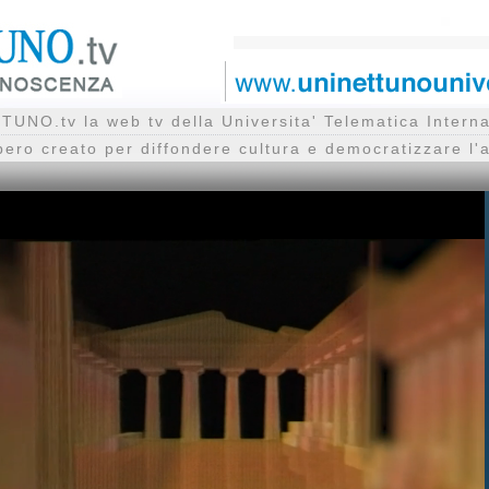
UNO.tv la web tv della Universita' Telematica Inte
bero creato per diffondere cultura e democratizzare l'