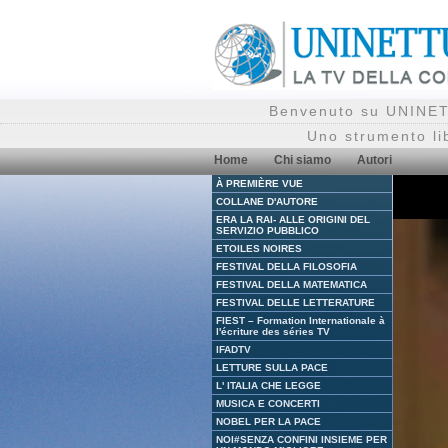
Benvenuto su UNINETT
Uno strumento li
Home
Chi siamo
Autori
À PREMIÈRE VUE
COLLANE D'AUTORE
ERA LA RAI- ALLE ORIGINI DEL
SERVIZIO PUBBLICO
ETOILES NOIRES
FESTIVAL DELLA FILOSOFIA
FESTIVAL DELLA MATEMATICA
FESTIVAL DELLE LETTERATURE
FIEST – Formation Internationale à
l'écriture des séries TV
IFADTV
LETTURE SULLA PACE
L' ITALIA CHE LEGGE
MUSICA E CONCERTI
NOBEL PER LA PACE
NOI#SENZA CONFINI INSIEME PER