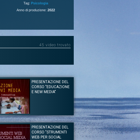
Tag:
Psicologia
Anno di produzione:
2022
45 video trovato
PRESENTAZIONE DEL
CORSO "EDUCAZIONE
E NEW MEDIA"
of. Enrico Menduni
sicologia
PRESENTAZIONE DEL
enduni presenta gli argomenti del corso il cui obiettivo
CORSO "STRUMENTI
o quello di definire e capire la nuova generazione di
tali e della loro evoluzione nel tempo ma soprattutto le
WEB PER SOCIAL