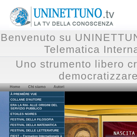
Benvenuto su UNINETTUNO.
Telematica Inte
Uno strumento libero cr
democratizzare
Home
Chi siamo
Autori
À PREMIÈRE VUE
COLLANE D'AUTORE
ERA LA RAI- ALLE ORIGINI DEL
SERVIZIO PUBBLICO
ETOILES NOIRES
FESTIVAL DELLA FILOSOFIA
FESTIVAL DELLA MATEMATICA
FESTIVAL DELLE LETTERATURE
FIEST – Formation Internationale à