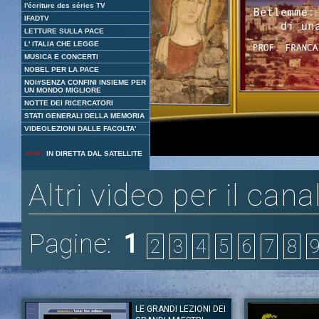
l'écriture des séries TV
IFADTV
LETTURE SULLA PACE
L' ITALIA CHE LEGGE
MUSICA E CONCERTI
NOBEL PER LA PACE
NOI#SENZA CONFINI INSIEME PER
UN MONDO MIGLIORE
NOTTE DEI RICERCATORI
STATI GENERALI DELLA MEMORIA
VIDEOLEZIONI DALLE FACOLTA'
Loaded
:
Unmute
IN DIRETTA DAL SATELLITE
6.56%
Altri video per il cana
Pagine:
1
2
3
4
5
6
7
8
LE GRANDI LEZIONI DEI