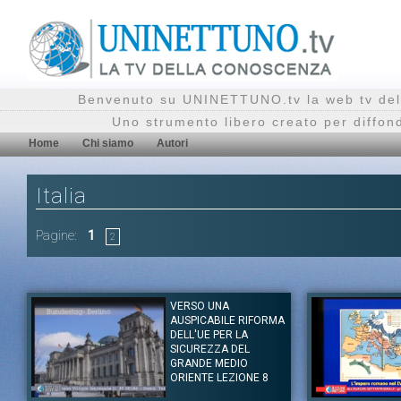
Benvenuto su UNINETTUNO.tv la web tv del
Uno strumento libero creato per diffon
Home
Chi siamo
Autori
Italia
Pagine:
1
2
VERSO UNA
AUSPICABILE RIFORMA
DELL'UE PER LA
SICUREZZA DEL
GRANDE MEDIO
ORIENTE LEZIONE 8