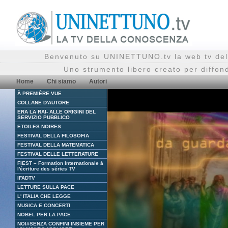
Benvenuto su UNINETTUNO.tv la web tv del
Uno strumento libero creato per diffon
Home
Chi siamo
Autori
À PREMIÈRE VUE
COLLANE D'AUTORE
ERA LA RAI- ALLE ORIGINI DEL
SERVIZIO PUBBLICO
ETOILES NOIRES
FESTIVAL DELLA FILOSOFIA
FESTIVAL DELLA MATEMATICA
FESTIVAL DELLE LETTERATURE
FIEST – Formation Internationale à
l'écriture des séries TV
IFADTV
LETTURE SULLA PACE
L' ITALIA CHE LEGGE
MUSICA E CONCERTI
NOBEL PER LA PACE
NOI#SENZA CONFINI INSIEME PER