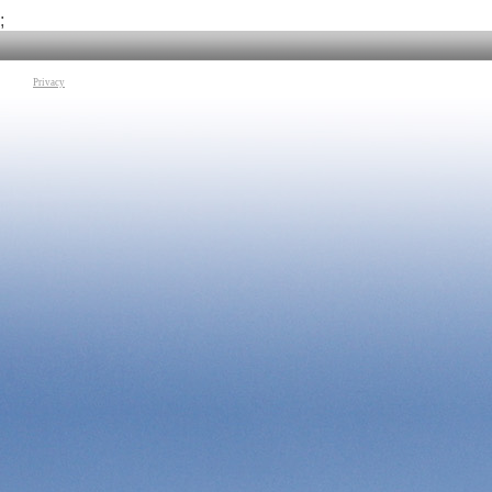
Tag:
Psicologia
|
Chiara Volpato
;
Privacy