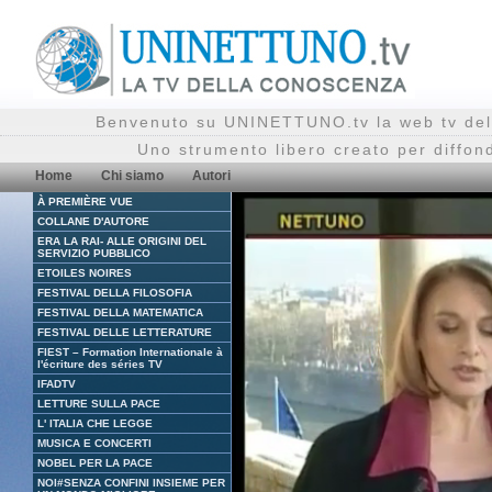
Benvenuto su UNINETTUNO.tv la web tv del
Uno strumento libero creato per diffon
Home
Chi siamo
Autori
À PREMIÈRE VUE
COLLANE D'AUTORE
ERA LA RAI- ALLE ORIGINI DEL
SERVIZIO PUBBLICO
ETOILES NOIRES
FESTIVAL DELLA FILOSOFIA
FESTIVAL DELLA MATEMATICA
FESTIVAL DELLE LETTERATURE
FIEST – Formation Internationale à
l'écriture des séries TV
IFADTV
LETTURE SULLA PACE
L' ITALIA CHE LEGGE
MUSICA E CONCERTI
NOBEL PER LA PACE
NOI#SENZA CONFINI INSIEME PER