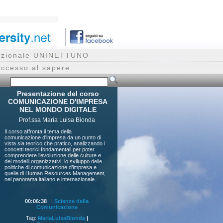
rnazionale UNINETTUNO
accesso al sapere
Presentazione del corso
COMUNICAZIONE D'IMPRESA
NEL MONDO DIGITALE
Prof.ssa Maria Luisa Bionda
Il corso affronta il tema della
comunicazione d'impresa da un punto di
vista sia teorico che pratico, analizzando i
concetti teorici fondamentali per poter
comprendere l’evoluzione delle culture e
dei modelli organizzativi, lo sviluppo delle
politiche di comunicazione d’impresa e
quelle di Human Resources Management,
nel panorama italiano e internazionale.
00:06:38
|
Scienze della
Comunicazione
Tag:
MariaLuisaBionda
|