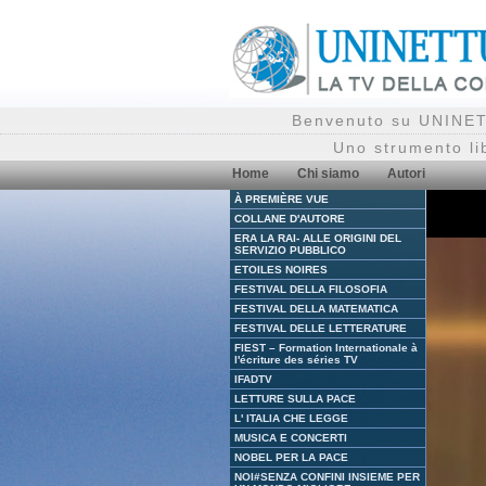
Benvenuto su UNINETT
Uno strumento li
Home
Chi siamo
Autori
À PREMIÈRE VUE
COLLANE D'AUTORE
ERA LA RAI- ALLE ORIGINI DEL
SERVIZIO PUBBLICO
ETOILES NOIRES
FESTIVAL DELLA FILOSOFIA
FESTIVAL DELLA MATEMATICA
FESTIVAL DELLE LETTERATURE
FIEST – Formation Internationale à
l'écriture des séries TV
IFADTV
LETTURE SULLA PACE
L' ITALIA CHE LEGGE
MUSICA E CONCERTI
NOBEL PER LA PACE
NOI#SENZA CONFINI INSIEME PER