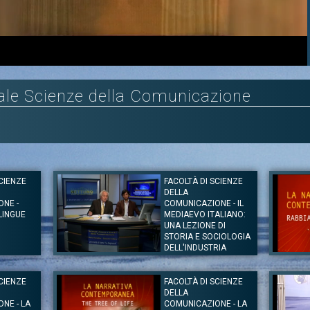
Loaded
:
Unmute
10.83%
anale Scienze della Comunicazione
CIENZE
FACOLTÀ DI SCIENZE
DELLA
NE -
COMUNICAZIONE - IL
LINGUE
MEDIAEVO ITALIANO:
UNA LEZIONE DI
STORIA E SOCIOLOGIA
DELL'INDUSTRIA
CULTURALE E DEI
Autore:
Pr
MEDIA
Canale:
S
CIENZE
FACOLTÀ DI SCIENZE
 corso linguaggio e
Autore:
Prof. Mario Morcellini
Lezione s
DELLA
te la lezione sono:
Vittorini
Canale:
Scienze della Comunicazione
o - filogenesi del
lezione so
NE - LA
COMUNICAZIONE - LA
Lezione del Professor Mario Morcellini. Gli argomenti tratta