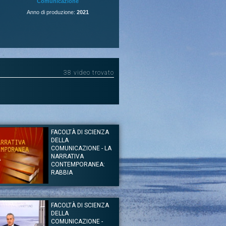
Comunicazione
Anno di produzione:
2021
38 video trovato
FACOLTÀ DI SCIENZA
DELLA
COMUNICAZIONE - LA
NARRATIVA
CONTEMPORANEA:
RABBIA
of. Fabio Vittorini
cienze della Comunicazione
FACOLTÀ DI SCIENZA
ulla narrativa contemporanea a cura del Prof. Fabio
DELLA
 dal titolo: “Rabbia”. Gli argomenti trattati durante la
no: La lirica narrativa e narrativa lirica - “Rabbia” di
COMUNICAZIONE -