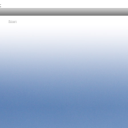
suo lavoro e sulla sua vita. In conclusione una riflessione sulla
degli amici, dell'ad
gentilezza umana.
topos assoluto della
;
Tag:
Cinema e Società
|
Poesia
|
Francesca Archibugi
|
Brecht
Tag:
Cinema e Soci
Privacy