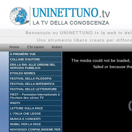
Benvenuto su UNINETTUNO.tv la web tv del
Uno strumento libero creato per diffon
Home
Chi siamo
Autori
À PREMIÈRE VUE
This
is
COLLANE D'AUTORE
The media could not be loaded, 
a
ERA LA RAI- ALLE ORIGINI DEL
modal
failed or because the
window.
SERVIZIO PUBBLICO
ETOILES NOIRES
FESTIVAL DELLA FILOSOFIA
FESTIVAL DELLA MATEMATICA
FESTIVAL DELLE LETTERATURE
FIEST – Formation Internationale à
l'écriture des séries TV
V
IFADTV
P
i
LETTURE SULLA PACE
l
L' ITALIA CHE LEGGE
MUSICA E CONCERTI
NOBEL PER LA PACE
NOI#SENZA CONFINI INSIEME PER