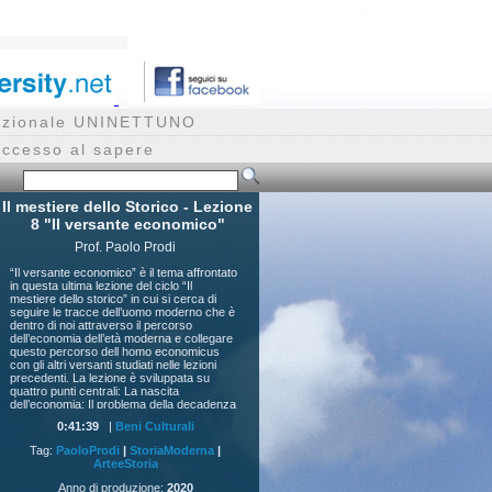
rnazionale UNINETTUNO
accesso al sapere
Il mestiere dello Storico - Lezione
8 "Il versante economico"
Prof. Paolo Prodi
“Il versante economico” è il tema affrontato
in questa ultima lezione del ciclo “Il
mestiere dello storico” in cui si cerca di
seguire le tracce dell’uomo moderno che è
dentro di noi attraverso il percorso
dell’economia dell’età moderna e collegare
questo percorso dell homo economicus
con gli altri versanti studiati nelle lezioni
precedenti. La lezione è sviluppata su
quattro punti centrali: La nascita
dell’economia; Il problema della decadenza
italiana e le differenze regionali; La banca e
0:41:39
|
Beni Culturali
la nascita del capitale mobiliare anonimo ;
La rivoluzione industriale
Tag:
PaoloProdi
|
StoriaModerna
|
ArteeStoria
Anno di produzione:
2020