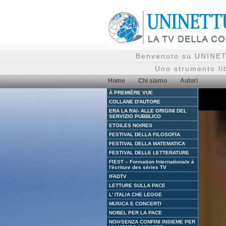
Benvenuto su UNINETT
Uno strumento li
Home
Chi siamo
Autori
À PREMIÈRE VUE
COLLANE D'AUTORE
ERA LA RAI- ALLE ORIGINI DEL
SERVIZIO PUBBLICO
ETOILES NOIRES
FESTIVAL DELLA FILOSOFIA
FESTIVAL DELLA MATEMATICA
FESTIVAL DELLE LETTERATURE
FIEST – Formation Internationale à
l'écriture des séries TV
IFADTV
LETTURE SULLA PACE
L' ITALIA CHE LEGGE
MUSICA E CONCERTI
NOBEL PER LA PACE
NOI#SENZA CONFINI INSIEME PER