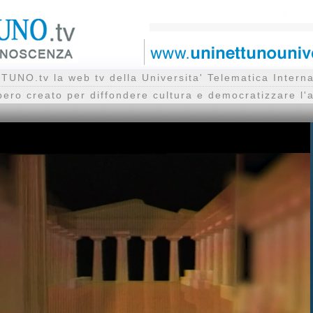
UNO.tv la web tv della Universita' Telematica Inte
bero creato per diffondere cultura e democratizzare l'