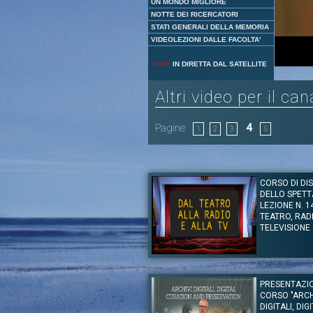
UN MONDO MIGLIORE
NOTTE DEI RICERCATORI
STATI GENERALI DELLA MEMORIA
VIDEOLEZIONI DALLE FACOLTA'
IN DIRETTA DAL SATELLITE
Altri video per il ca
Pagine:
4
1
2
3
5
CORSO DI DIS
DELLO SPETT
LEZIONE N. 1
TEATRO, RAD
TELEVISIONE
Autore:
Prof. Enrico Menduni - Università Rom
Canale:
Beni Culturali
PRESENTAZI
Tag:
Enrico Menduni
|
Beni culturali
CORSO "ARCH
DIGITALI, DIG