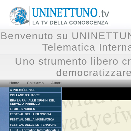
Benvenuto su UNINETTUNO.
Telematica Inte
Uno strumento libero cr
democratizzare
Home
Chi siamo
Autori
À PREMIÈRE VUE
COLLANE D'AUTORE
ERA LA RAI- ALLE ORIGINI DEL
SERVIZIO PUBBLICO
ETOILES NOIRES
FESTIVAL DELLA FILOSOFIA
FESTIVAL DELLA MATEMATICA
FESTIVAL DELLE LETTERATURE
FIEST – Formation Internationale à