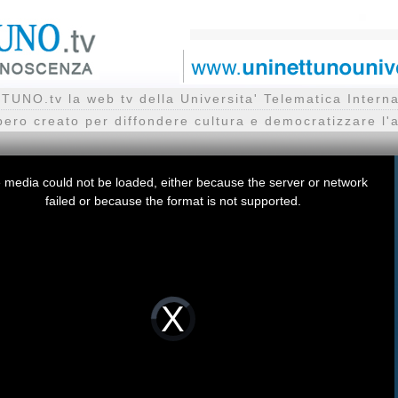
UNO.tv la web tv della Universita' Telematica Inte
bero creato per diffondere cultura e democratizzare l'
 media could not be loaded, either because the server or network
failed or because the format is not supported.
Video
Player
is
loading.