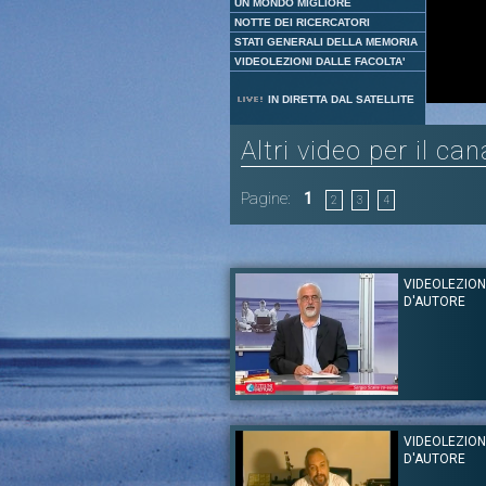
UN MONDO MIGLIORE
NOTTE DEI RICERCATORI
STATI GENERALI DELLA MEMORIA
VIDEOLEZIONI DALLE FACOLTA'
IN DIRETTA DAL SATELLITE
Altri video per il ca
Pagine:
1
2
3
4
VIDEOLEZION
D'AUTORE
Autore:
Sergio Scalia - Maria Lombardi
Canale:
Videolezioni d'Autore
VIDEOLEZION
Sergio Scalia, insegnante, fisico e scrittore 
D'AUTORE
per un utilizzo intelligente”, presenta il libro
giornalista del Messaggero Maria Lombar