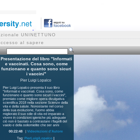
rnazionale UNINETTUNO
accesso al sapere
Presentazione del libro "Informati
e vaccinati. Cosa sono, come
funzionano e quanto sono sicuri
i vaccini"
Pier Luigi Lopalco
Pier Luigi Lopalco presenta il suo libro
"Informati e vaccinati. Cosa sono, come
funzionano e quanto sono sicuri i vaccini",
premiato come migliore opera divulgativa
scientifica 2018 nella sezione Scienze della
vita e della salute. Nonostante nel corso
della sua evoluzione, l’uomo abbia
migliorato il suo stile di vita ed imparato a
vivere in condizioni igieniche più adeguate
ciò non è bastato a contrastare i flagelli del
vaiolo e della poliomielite che per anni
hanno afflitto le popolazioni mondiali. La
00:22:48
|
Videolezioni d'Autore
scoperta dei vaccini ha dato nuove
speranze e le tecniche di sviluppo degli
Tag:
PierLuigiLopalco
|