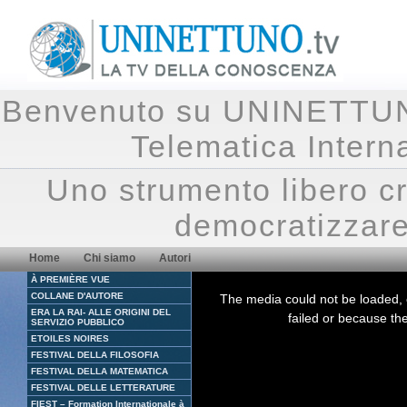
Benvenuto su UNINETTUNO.
Telematica Inte
Uno strumento libero cr
democratizzare
Home
Chi siamo
Autori
À PREMIÈRE VUE
This
is
COLLANE D'AUTORE
The media could not be loaded, 
a
ERA LA RAI- ALLE ORIGINI DEL
modal
failed or because the
window.
SERVIZIO PUBBLICO
ETOILES NOIRES
FESTIVAL DELLA FILOSOFIA
FESTIVAL DELLA MATEMATICA
FESTIVAL DELLE LETTERATURE
FIEST – Formation Internationale à