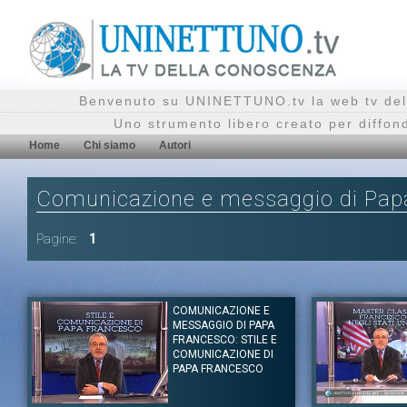
Benvenuto su UNINETTUNO.tv la web tv del
Uno strumento libero creato per diffon
Home
Chi siamo
Autori
Comunicazione e messaggio di Pap
Pagine:
1
COMUNICAZIONE E
MESSAGGIO DI PAPA
FRANCESCO: STILE E
COMUNICAZIONE DI
PAPA FRANCESCO