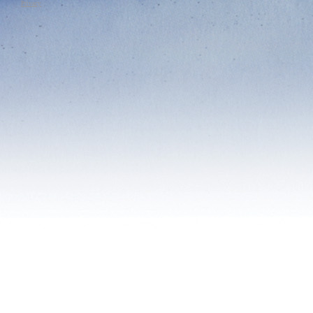
che «la Chiesa è donna».
Privacy
Tag:
Papa Francesco
|
Vaticano
|
Politi
|
Religione e Spiritualità
|
Concilio Vaticano II
|
Papa Roncalli