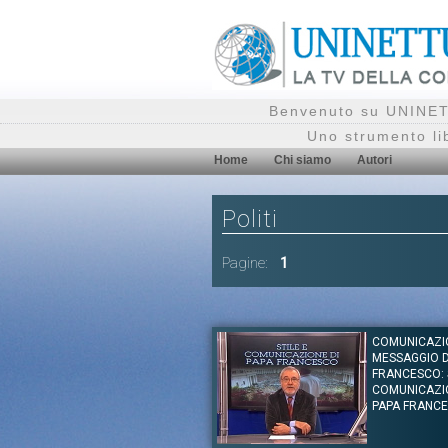
Benvenuto su UNINETT
Uno strumento li
Home
Chi siamo
Autori
Politi
Pagine:
1
COMUNICAZI
MESSAGGIO D
FRANCESCO: 
COMUNICAZI
PAPA FRANC