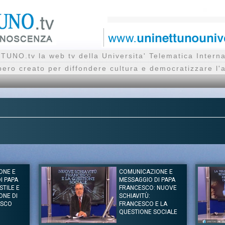
UNO.tv la web tv della Universita' Telematica Inte
bero creato per diffondere cultura e democratizzare l'
ONE E
COMUNICAZIONE E
I PAPA
MESSAGGIO DI PAPA
STILE E
FRANCESCO: NUOVE
ONE DI
SCHIAVITÙ:
ESCO
FRANCESCO E LA
QUESTIONE SOCIALE