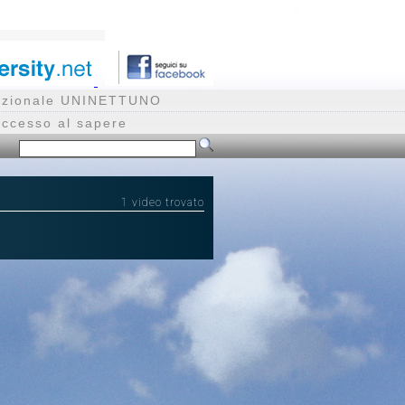
rnazionale UNINETTUNO
accesso al sapere
1 video trovato