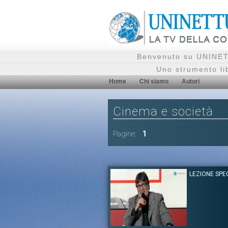
Benvenuto su UNINETT
Uno strumento li
Home
Chi siamo
Autori
Cinema e società
Pagine:
1
LEZIONE SPE